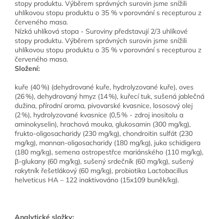
Nízká uhlíková stopa - Suroviny představují 2/3 uhlíkové
stopy produktu. Výběrem správných surovin jsme snížili
uhlíkovou stopu produktu o 35 % v porovnání s recepturou z
červeného masa.
Složení:
kuře (40 %) (dehydrované kuře, hydrolyzované kuře), oves
(26 %), dehydrovaný hmyz (14 %), kuřecí tuk, sušená jablečná
dužina, přírodní aroma, pivovarské kvasnice, lososový olej
(2 %), hydrolyzované kvasnice (0,5 % - zdroj inositolu a
aminokyselin), hrachová mouka, glukosamin (300 mg/kg),
frukto-oligosacharidy (230 mg/kg), chondroitin sulfát (230
mg/kg), mannan-oligosacharidy (180 mg/kg), juka schidigera
(180 mg/kg), semena ostropestřce mariánského (110 mg/kg),
β-glukany (60 mg/kg), sušený srdečník (60 mg/kg), sušený
rakytník řešetlákový (60 mg/kg), probiotika Lactobacillus
helveticus HA – 122 inaktivováno (15x109 buněk/kg).
Analytické složky: