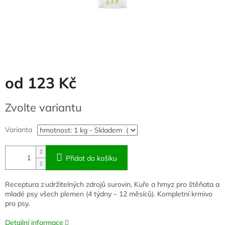
od
123 Kč
Měrná
Zvolte variantu
cena:
Varianta
Přidat do košíku
Receptura z udržitelných zdrojů surovin, Kuře a hmyz pro štěňata a
mladé psy všech plemen (4 týdny – 12 měsíců). Kompletní krmivo
pro psy.
Detailní informace