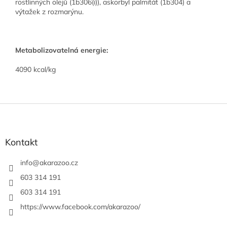
rostlinných olejů (1b306(i)), askorbyl palmitát (1b304) a
výtažek z rozmarýnu.
Metabolizovatelná energie:
4090 kcal/kg
Z
á
p
a
Kontakt
t
í
info
@
akarazoo.cz
603 314 191
603 314 191
https://www.facebook.com/akarazoo/