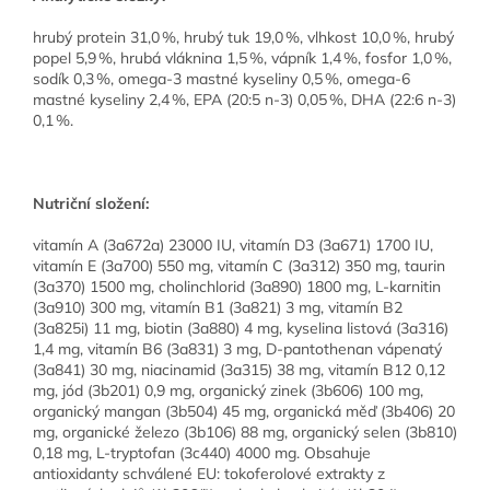
hrubý protein 31,0 %, hrubý tuk 19,0 %, vlhkost 10,0 %, hrubý
popel 5,9 %, hrubá vláknina 1,5 %, vápník 1,4 %, fosfor 1,0 %,
sodík 0,3 %, omega-3 mastné kyseliny 0,5 %, omega-6
mastné kyseliny 2,4 %, EPA (20:5 n-3) 0,05 %, DHA (22:6 n-3)
0,1 %.
Nutriční složení:
vitamín A (3a672a) 23000 IU, vitamín D3 (3a671) 1700 IU,
vitamín E (3a700) 550 mg, vitamín C (3a312) 350 mg, taurin
(3a370) 1500 mg, cholinchlorid (3a890) 1800 mg, L-karnitin
(3a910) 300 mg, vitamín B1 (3a821) 3 mg, vitamín B2
(3a825i) 11 mg, biotin (3a880) 4 mg, kyselina listová (3a316)
1,4 mg, vitamín B6 (3a831) 3 mg, D-pantothenan vápenatý
(3a841) 30 mg, niacinamid (3a315) 38 mg, vitamín B12 0,12
mg, jód (3b201) 0,9 mg, organický zinek (3b606) 100 mg,
organický mangan (3b504) 45 mg, organická měď (3b406) 20
mg, organické železo (3b106) 88 mg, organický selen (3b810)
0,18 mg, L-tryptofan (3c440) 4000 mg. Obsahuje
antioxidanty schválené EU: tokoferolové extrakty z