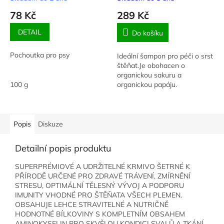
78 Kč
289 Kč
DETAIL
Do košíku
Pochoutka pro psy
Ideální šampon pro péči o srst
štěňat.Je obohacen o
organickou sakuru a
100 g
organickou papáju.
Popis
Diskuze
Detailní popis produktu
SUPERPRÉMIOVÉ A UDRŽITELNÉ KRMIVO ŠETRNÉ K
PŘÍRODĚ URČENÉ PRO ZDRAVÉ TRÁVENÍ, ZMÍRNĚNÍ
STRESU, OPTIMÁLNÍ TĚLESNÝ VÝVOJ A PODPORU
IMUNITY VHODNÉ PRO ŠTĚŇATA VŠECH PLEMEN.
OBSAHUJE LEHCE STRAVITELNÉ A NUTRIČNĚ
HODNOTNÉ BÍLKOVINY S KOMPLETNÍM OBSAHEM
AMINOKYSELIN PRO SKVĚLOU KONDICI SVALŮ A TKÁNÍ.