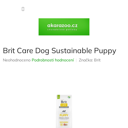
Přejít
na
NÁKU
obsah
KOŠÍK
Brit Care Dog Sustainable Puppy
Průměrné
Neohodnoceno
Podrobnosti hodnocení
Značka:
Brit
hodnocení
produktu
je
0,0
z
5
hvězdiček.