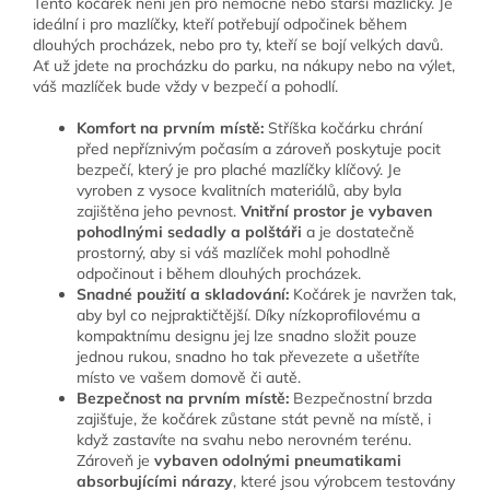
Tento kočárek není jen pro nemocné nebo starší mazlíčky. Je
ideální i pro mazlíčky, kteří potřebují odpočinek během
dlouhých procházek, nebo pro ty, kteří se bojí velkých davů.
Ať už jdete na procházku do parku, na nákupy nebo na výlet,
váš mazlíček bude vždy v bezpečí a pohodlí.
Komfort na prvním místě:
Stříška kočárku chrání
před nepříznivým počasím a zároveň poskytuje pocit
bezpečí, který je pro plaché mazlíčky klíčový. Je
vyroben z vysoce kvalitních materiálů, aby byla
zajištěna jeho pevnost.
Vnitřní prostor je vybaven
pohodlnými sedadly a polštáři
a je dostatečně
prostorný, aby si váš mazlíček mohl pohodlně
odpočinout i během dlouhých procházek.
Snadné použití a skladování:
Kočárek je navržen tak,
aby byl co nejpraktičtější. Díky nízkoprofilovému a
kompaktnímu designu jej lze snadno složit pouze
jednou rukou, snadno ho tak převezete a ušetříte
místo ve vašem domově či autě.
Bezpečnost na prvním místě:
Bezpečnostní brzda
zajišťuje, že kočárek zůstane stát pevně na místě, i
když zastavíte na svahu nebo nerovném terénu.
Zároveň je
vybaven odolnými pneumatikami
absorbujícími nárazy
, které jsou výrobcem testovány