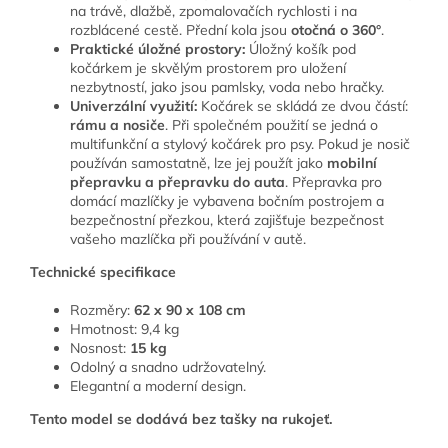
na trávě, dlažbě, zpomalovačích rychlosti i na
rozblácené cestě. Přední kola jsou
otočná o 360°
.
Praktické úložné prostory:
Úložný košík pod
kočárkem je skvělým prostorem pro uložení
nezbytností, jako jsou pamlsky, voda nebo hračky.
Univerzální využití:
Kočárek se skládá ze dvou částí:
rámu a nosiče
. Při společném použití se jedná o
multifunkční a stylový kočárek pro psy. Pokud je nosič
používán samostatně, lze jej použít jako
mobilní
přepravku a přepravku do auta
. Přepravka pro
domácí mazlíčky je vybavena bočním postrojem a
bezpečnostní přezkou, která zajišťuje bezpečnost
vašeho mazlíčka při používání v autě.
Technické specifikace
Rozměry:
62 x 90 x 108 cm
Hmotnost: 9,4 kg
Nosnost:
15 kg
Odolný a snadno udržovatelný.
Elegantní a moderní design.
Tento model se dodává bez tašky na rukojeť.