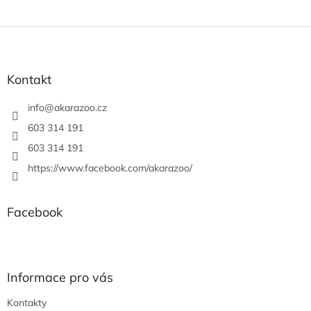
Z
á
p
a
Kontakt
t
í
info
@
akarazoo.cz
603 314 191
603 314 191
https://www.facebook.com/akarazoo/
Facebook
Informace pro vás
Kontakty