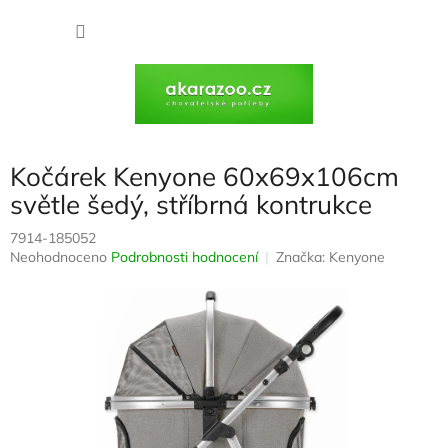
Přejít
na
NÁKU
obsah
KOŠÍK
Kočárek Kenyone 60x69x106cm
světle šedý, stříbrná kontrukce
7914-185052
Průměrné
Neohodnoceno
Podrobnosti hodnocení
Značka:
Kenyone
hodnocení
produktu
je
0,0
z
5
hvězdiček.