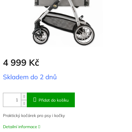
4 999 Kč
Měrná
Skladem do 2 dnů
cena:
Přidat do košíku
Praktický kočárek pro psy i kočky
Detailní informace