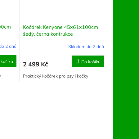
00cm
Kočárek Kenyone 45x61x100cm
šedý, černá kontrukce
do 2 dnů
Skladem do 2 dnů
 košíku
Do košíku
2 499 Kč
y
Praktický kočárek pro psy i kočky