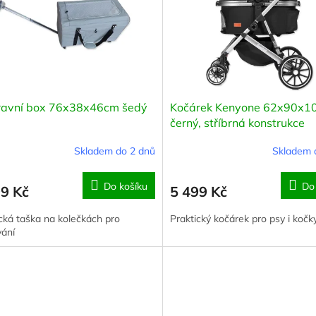
ravní box 76x38x46cm šedý
Kočárek Kenyone 62x90x1
černý, stříbrná konstrukce
Skladem do 2 dnů
Skladem 
Do košíku
Do
99 Kč
5 499 Kč
cká taška na kolečkách pro
Praktický kočárek pro psy i kočk
vání