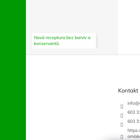
Nová receptura bez barviv a
konzervantů.
Z
á
p
a
t
Kontakt
í
info
@
603 3
603 3
https
om/ak