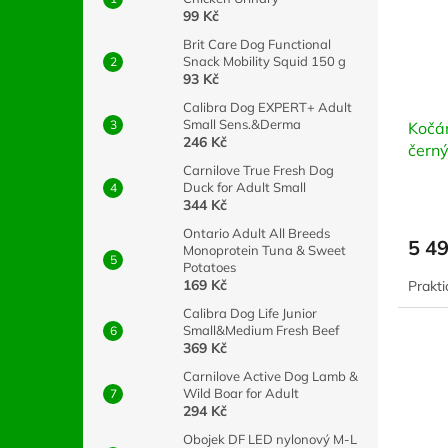
99 Kč
Brit Care Dog Functional
Snack Mobility Squid 150 g
93 Kč
Calibra Dog EXPERT+ Adult
Small Sens.&Derma
Kočá
246 Kč
černý
Carnilove True Fresh Dog
Duck for Adult Small
344 Kč
Ontario Adult All Breeds
5 4
Monoprotein Tuna & Sweet
Potatoes
169 Kč
Prakti
Calibra Dog Life Junior
Small&Medium Fresh Beef
369 Kč
Carnilove Active Dog Lamb &
Wild Boar for Adult
294 Kč
Obojek DF LED nylonový M-L