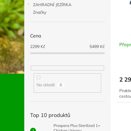
i
r
n
ZAHRADNÍ JEZÍRKA
s
o
e
p
Značky
d
l
r
u
o
k
d
t
Cena
u
ů
Přep
k
2299
Kč
5499
Kč
t
ů
2 2
Na skladě
0
Prakti
cesto
Top 10 produktů
Prospera Plus Sterilized 1+
Chicken Urinary