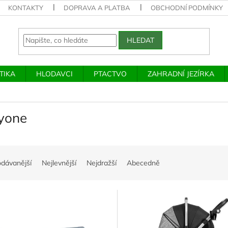
KONTAKTY
DOPRAVA A PLATBA
OBCHODNÍ PODMÍNKY
HLEDAT
TIKA
HLODAVCI
PTACTVO
ZAHRADNÍ JEZÍRKA
yone
odávanější
Nejlevnější
Nejdražší
Abecedně