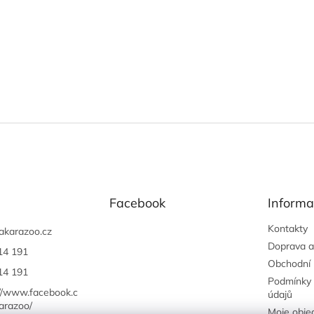
Facebook
Informa
Kontakty
akarazoo.cz
Doprava a
14 191
Obchodní
14 191
Podmínky 
://www.facebook.c
údajů
arazoo/
Moje obje