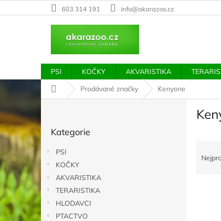
Přejít
603 314 191
info@akarazoo.cz
na
obsah
PSI
KOČKY
AKVARISTIKA
TERARIS
Domů
Prodávané značky
Kenyone
P
Ken
o
Přeskočit
s
Kategorie
kategorie
t
Ř
r
PSI
a
a
Nejpr
KOČKY
z
n
e
AKVARISTIKA
n
V
n
í
TERARISTIKA
ý
í
p
HLODAVCI
p
p
a
PTACTVO