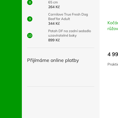
65 cm
264 Kč
Carnilove True Fresh Dog
Beef for Adult
Kočá
344 Kč
růžov
Potah DF na zadní sedadlo
uzavíratelné boky
899 Kč
4 9
Přijímáme online platby
Prakti