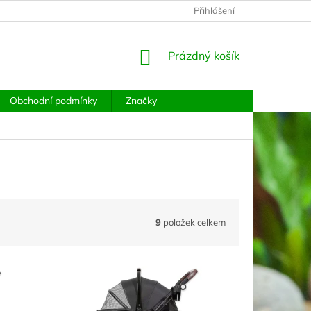
PODMÍNKY OCHRANY OSOBNÍCH ÚDAJŮ
Přihlášení
MOJE OBJEDNÁVKA
NÁKUPNÍ
Prázdný košík
KOŠÍK
Obchodní podmínky
Značky
9
položek celkem