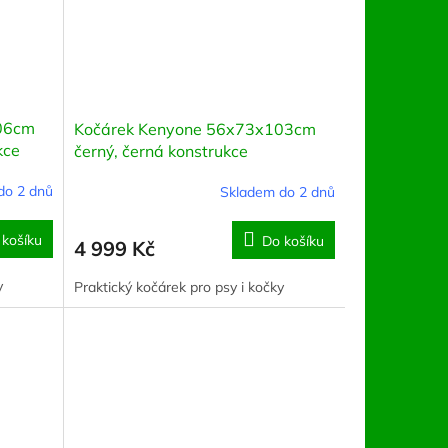
06cm
Kočárek Kenyone 56x73x103cm
kce
černý, černá konstrukce
do 2 dnů
Skladem do 2 dnů
 košíku
Do košíku
4 999 Kč
y
Praktický kočárek pro psy i kočky