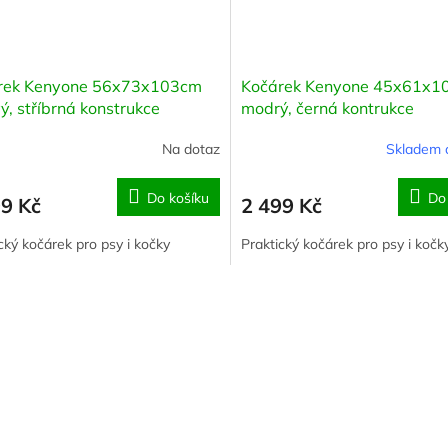
rek Kenyone 56x73x103cm
Kočárek Kenyone 45x61x1
ý, stříbrná konstrukce
modrý, černá kontrukce
Na dotaz
Skladem 
Do košíku
Do
99 Kč
2 499 Kč
cký kočárek pro psy i kočky
Praktický kočárek pro psy i kočk
O
v
l
á
d
a
c
í
p