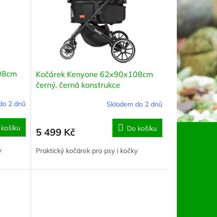
08cm
Kočárek Kenyone 62x90x108cm
černý, černá konstrukce
do 2 dnů
Skladem do 2 dnů
 košíku
Do košíku
5 499 Kč
y
Praktický kočárek pro psy i kočky