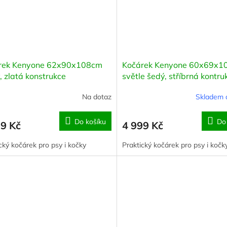
rek Kenyone 62x90x108cm
Kočárek Kenyone 60x69x1
, zlatá konstrukce
světle šedý, stříbrná kontru
Na dotaz
Skladem 
Do košíku
Do
99 Kč
4 999 Kč
cký kočárek pro psy i kočky
Praktický kočárek pro psy i kočk