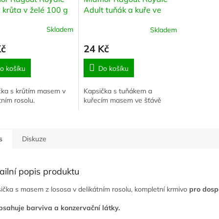
 krůta v želé 100 g
Adult tuňák a kuře ve
šťávě 100 g
Skladem
Skladem
Kč
24 Kč
o košíku
Do košíku
čka s krůtím masem v
Kapsička s tuňákem a
tním rosolu.
kuřecím masem ve šťávě
s
Diskuze
ailní popis produktu
ička s masem z lososa v delikátním rosolu, kompletní krmivo
pro dosp
sahuje barviva a konzervační látky.