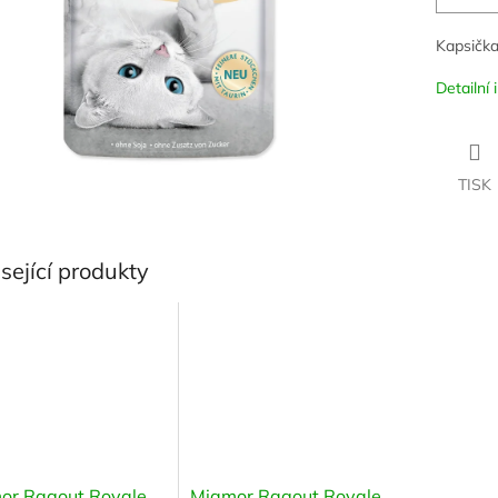
Kapsička
Detailní
TISK
sející produkty
or Ragout Royale
Miamor Ragout Royale