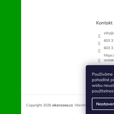
á
p
a
t
Kontakt
í
info
@
603 3
603 3
https
om/ak
Používáme 
pohodlné pr
webu neustá
použitelnos
Nastaven
Copyright 2026
akarazoo.cz
. Všechna práva vyhraze