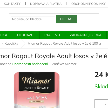
KONTAKTY
DOPRAVA A PLATBA
OBCHODNÍ PODMÍNKY
HLEDAT
TIKA
HLODAVCI
PTACTVO
ZAHRADNÍ JEZÍRKA
- Kapsičky
Miamor Ragout Royale Adult losos v želé 100 g
mor Ragout Royale Adult losos v želé
né
noceno
Podrobnosti hodnocení
Značka:
Miamor
ení
24 
u
Měrná
Skla
cena:
ek.