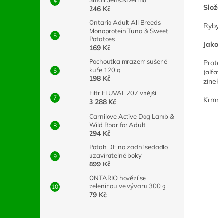
Small Sens.&Derma
Slož
246 Kč
Ontario Adult All Breeds
Ryby
Monoprotein Tuna & Sweet
Potatoes
Jako
169 Kč
Pochoutka mrazem sušené
Prot
kuře 120 g
(alf
198 Kč
zine
Filtr FLUVAL 207 vnější
Krmn
3 288 Kč
Carnilove Active Dog Lamb &
Wild Boar for Adult
294 Kč
Potah DF na zadní sedadlo
uzavíratelné boky
899 Kč
ONTARIO hovězí se
zeleninou ve vývaru 300 g
79 Kč