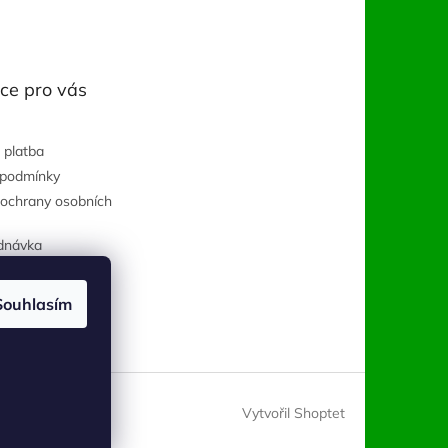
ce pro vás
 platba
 podmínky
ochrany osobních
dnávka
Souhlasím
Vytvořil Shoptet