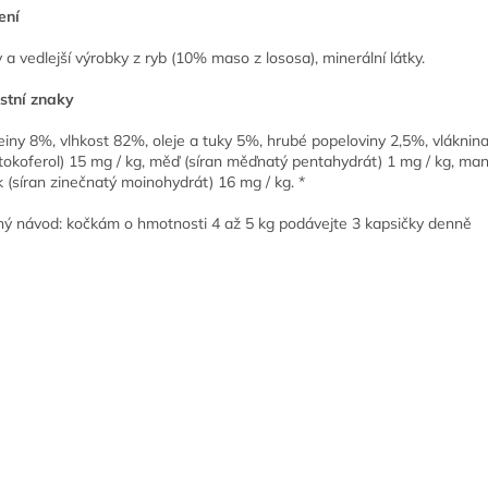
ení
 a vedlejší výrobky z ryb (10% maso z lososa), minerální látky.
stní znaky
einy 8%, vlhkost 82%, oleje a tuky 5%, hrubé popeloviny 2,5%, vláknina 
atokoferol) 15 mg / kg, měď (síran měďnatý pentahydrát) 1 mg / kg, m
k (síran zinečnatý moinohydrát) 16 mg / kg. *
ý návod: kočkám o hmotnosti 4 až 5 kg podávejte 3 kapsičky denně