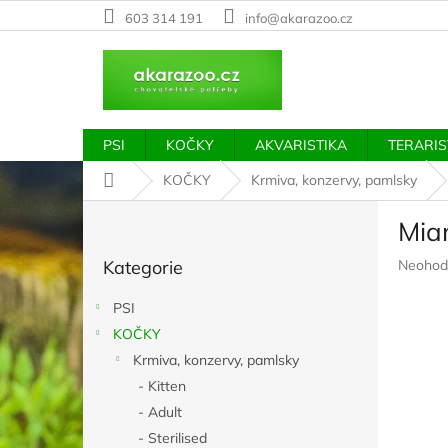
Přejít
603 314 191
info@akarazoo.cz
na
obsah
PSI
KOČKY
AKVARISTIKA
TERARIS
Domů
KOČKY
Krmiva, konzervy, pamlsky
P
Mia
o
Přeskočit
s
Průměr
Kategorie
Neohod
kategorie
t
hodnoc
r
produkt
PSI
a
je
KOČKY
n
0,0
z
Krmiva, konzervy, pamlsky
n
5
í
- Kitten
hvězdič
p
- Adult
a
- Sterilised