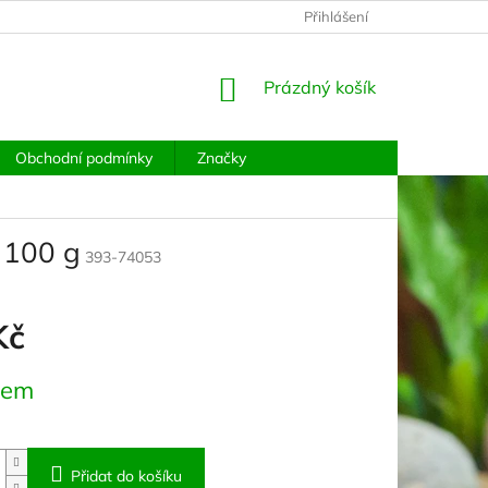
PODMÍNKY OCHRANY OSOBNÍCH ÚDAJŮ
Přihlášení
MOJE OBJEDNÁVKA
NÁKUPNÍ
Prázdný košík
KOŠÍK
Obchodní podmínky
Značky
 100 g
393-74053
Kč
dem
Přidat do košíku