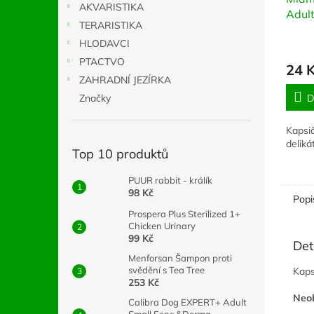
AKVARISTIKA
Adult
TERARISTIKA
HLODAVCI
PTACTVO
24 
ZAHRADNÍ JEZÍRKA
D
Značky
Kapsi
deliká
Top 10 produktů
PUUR rabbit - králík
98 Kč
Popi
Prospera Plus Sterilized 1+
Chicken Urinary
99 Kč
Det
Menforsan Šampon proti
svědění s Tea Tree
Kaps
253 Kč
Neob
Calibra Dog EXPERT+ Adult