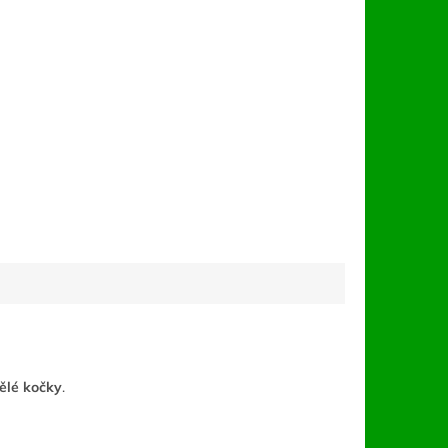
ělé kočky
.