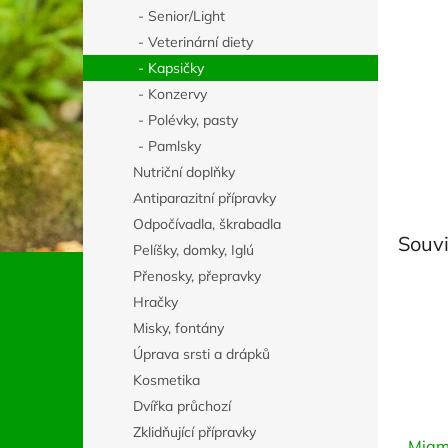
n
- Senior/Light
e
- Veterinární diety
l
- Kapsičky
- Konzervy
- Polévky, pasty
- Pamlsky
Nutriční doplňky
Antiparazitní přípravky
Odpočívadla, škrabadla
Souvi
Pelíšky, domky, Iglú
Přenosky, přepravky
Hračky
Misky, fontány
Úprava srsti a drápků
Kosmetika
Dvířka průchozí
Zklidňující přípravky
Miam