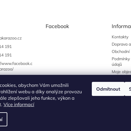
Facebook
Informa
Kontakty
akarazoo.cz
Doprava a
14 191
Obchodní
14 191
Podmínky 
://www.facebook.c
údajů
arazoo/
Moje obje
cookies, abychom Vám umožnili
Odmítnout
ohlížení webu a díky analýze provozu
Náš FACEBOOK
AKČNÍ ZBOŽÍ
Tisíce výdejních míst po celé ČR
le zlepšovali jeho funkce, výkon a
t.
Více informací
í
na.
Upravit nastavení cookies