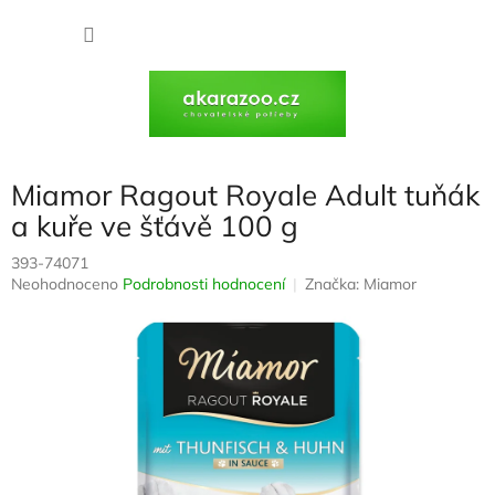
Přejít
na
NÁKU
obsah
KOŠÍK
Miamor Ragout Royale Adult tuňák
a kuře ve šťávě 100 g
393-74071
Průměrné
Neohodnoceno
Podrobnosti hodnocení
Značka:
Miamor
hodnocení
produktu
je
0,0
z
5
hvězdiček.