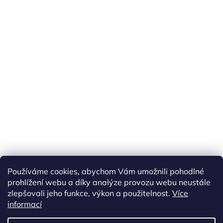
Náš FACEBOOK
AKČNÍ ZBOŽÍ
Používáme cookies, abychom Vám umožnili pohodlné
Tisíce výdejních míst po celé ČR
prohlížení webu a díky analýze provozu webu neustále
zlepšovali jeho funkce, výkon a použitelnost.
Více
informací
Vytvořil Shoptet