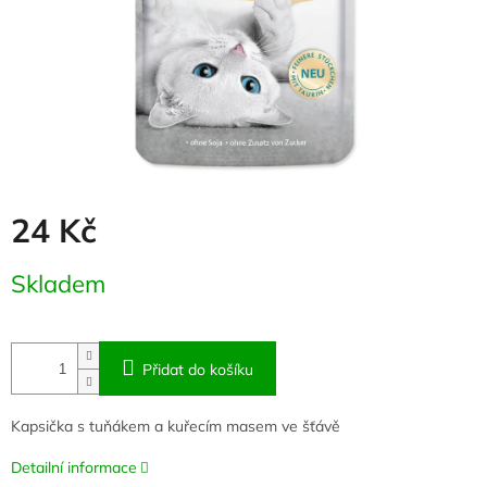
24 Kč
Měrná
Skladem
cena:
Přidat do košíku
Kapsička s tuňákem a kuřecím masem ve šťávě
Detailní informace