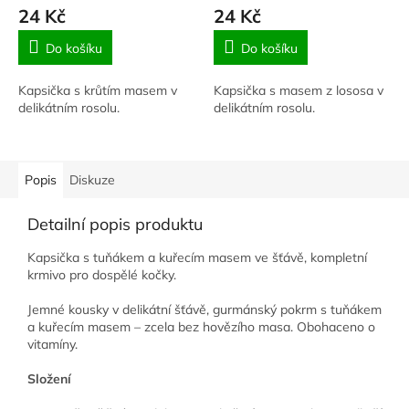
24 Kč
24 Kč
Do košíku
Do košíku
Kapsička s krůtím masem v
Kapsička s masem z lososa v
delikátním rosolu.
delikátním rosolu.
Popis
Diskuze
Detailní popis produktu
Kapsička s tuňákem a kuřecím masem ve šťávě, k
ompletní
krmivo pro dospělé kočky.
Jemné kousky v delikátní šťávě, gurmánský pokrm s tuňákem
a kuřecím masem – zcela bez hovězího masa. Obohaceno o
vitamíny.
Složení