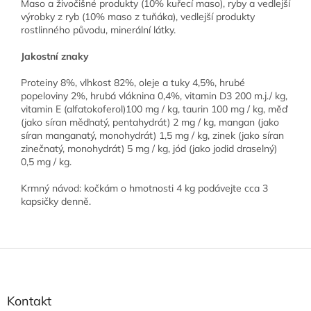
Maso a živočišné produkty (10% kuřecí maso), ryby a vedlejší
výrobky z ryb (10% maso z tuňáka), vedlejší produkty
rostlinného původu, minerální látky.
Jakostní znaky
Proteiny 8%, vlhkost 82%, oleje a tuky 4,5%, hrubé
popeloviny 2%, hrubá vláknina 0,4%, vitamin D3 200 m.j./ kg,
vitamin E (alfatokoferol)100 mg / kg, taurin 100 mg / kg, měď
(jako síran měďnatý, pentahydrát) 2 mg / kg, mangan (jako
síran manganatý, monohydrát) 1,5 mg / kg, zinek (jako síran
zinečnatý, monohydrát) 5 mg / kg, jód (jako jodid draselný)
0,5 mg / kg.
Krmný návod: kočkám o hmotnosti 4 kg podávejte cca 3
kapsičky denně.
Z
á
p
a
Kontakt