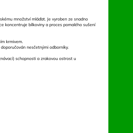
rovskému množství mláďat. Je vyroben ze snadno
ace koncentruje bílkoviny a proces pomalého sušení
ním krmivem.
a doporučován nesčetnými odborníky.
návací) schopnosti a zrakovou ostrost u