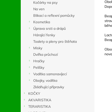
Oboh
Kočárky na psy
Dopo
Na ven
Blikací a reflexní pomůcky
Beap
stra
Kosmetika
běhe
Úprava srsti a drápů
Hárající fenky
Lact
Beap
Toalety a pleny pro štěňata
Misky
Obsa
novo
Dvířka průchozí
Hračky
Pelíšky
Vodítka samonavíjecí
Obojky, vodítka
Zklidňující přípravky
KOČKY
AKVARISTIKA
TERARISTIKA