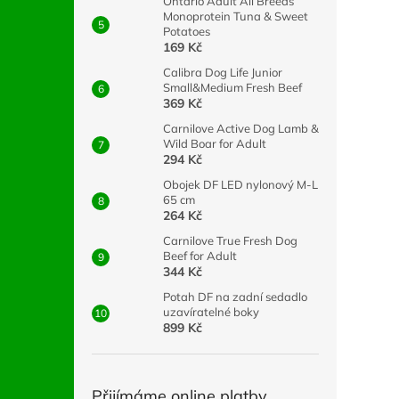
Ontario Adult All Breeds
Monoprotein Tuna & Sweet
Potatoes
169 Kč
Calibra Dog Life Junior
Small&Medium Fresh Beef
369 Kč
Carnilove Active Dog Lamb &
Wild Boar for Adult
294 Kč
Obojek DF LED nylonový M-L
65 cm
264 Kč
Carnilove True Fresh Dog
Beef for Adult
344 Kč
Potah DF na zadní sedadlo
uzavíratelné boky
899 Kč
Přijímáme online platby