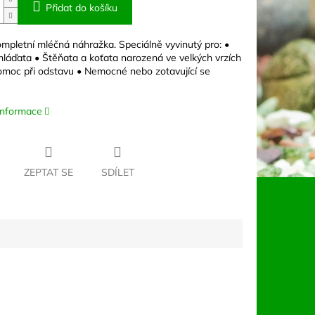
Přidat do košíku
ompletní mléčná náhražka. Speciálně vyvinutý pro: •
mláďata • Štěňata a koťata narozená ve velkých vrzích
omoc při odstavu • Nemocné nebo zotavující se
 informace
ZEPTAT SE
SDÍLET