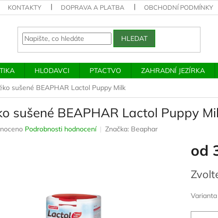
KONTAKTY
DOPRAVA A PLATBA
OBCHODNÍ PODMÍNKY
HLEDAT
TIKA
HLODAVCI
PTACTVO
ZAHRADNÍ JEZÍRKA
éko sušené BEAPHAR Lactol Puppy Milk
ko sušené BEAPHAR Lactol Puppy Mi
né
noceno
Podrobnosti hodnocení
Značka:
Beaphar
ení
od
u
Měrná
Zvolt
cena:
ek.
Varianta