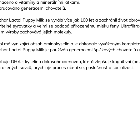
aceno o vitamíny a minerálními látkami.
ručováno generacemi chovatelů.
har Lactol Puppy Milk se vyrábí více jak 100 let a zachránil život ob
vitelné syrovátky a velmi se podobá přirozenému mléku feny. Ultrafiltr
m výroby zachovává jejich molekuly.
ol má vynikající obsah aminokyselin a je dokonale vyváženým komplet
har Lactol Puppy Milk je používán generacemi špičkových chovatelů 
huje DHA - kyselinu dokosahexaenovou, která zlepšuje kognitivní (poz
rozených savců, urychluje proces učení se, poslušnost a socializaci.