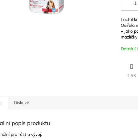
Lactol k
Osiřelá 
• Jako p
mazlíčky
Detailní
TISK
s
Diskuze
ailní popis produktu
mální pro růst a vývoj.