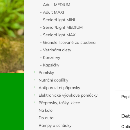
n
- Adult MEDIUM
e
- Adult MAXI
l
- Senior/Light MINI
- Senior/Light MEDIUM
- Senior/Light MAXI
- Granule lisované za studena
- Vetrinární diety
- Konzervy
- Kapsičky
Pamlsky
Nutriční doplňky
Antiparazitní přípravky
Elektronické výcvikové pomůcky
Popi
Přepravky, tašky, klece
Na kolo
Det
Do auta
Rampy a schůdky
Opti