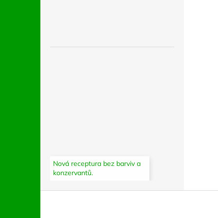
Nová receptura bez barviv a
konzervantů.
Z
á
p