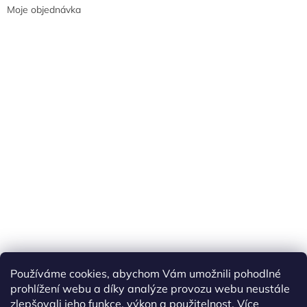
Moje objednávka
Náš FACEBOOK
AKČNÍ ZBOŽÍ
Používáme cookies, abychom Vám umožnili pohodlné
Tisíce výdejních míst po celé ČR
prohlížení webu a díky analýze provozu webu neustále
zlepšovali jeho funkce, výkon a použitelnost.
Více