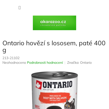
Přejít
na
NÁKU
obsah
KOŠÍK
Ontario hovězí s lososem, paté 400
g
213-21102
Průměrné
Neohodnoceno
Podrobnosti hodnocení
Značka:
Ontario
hodnocení
produktu
je
0,0
z
5
hvězdiček.