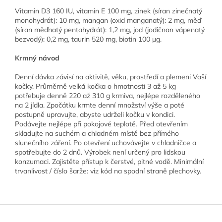
Vitamin D3 160 IU, vitamin E 100 mg, zinek (síran zinečnatý
monohydrát): 10 mg, mangan (oxid manganatý): 2 mg, měď
(síran měďnatý pentahydrát): 1,2 mg, jod (jodičnan vápenatý
bezvodý): 0,2 mg,
taurin
520 mg, biotin 100
µg
.
Krmný návod
Denní dávka závisí na aktivitě, věku, prostředí a plemeni Vaší
kočky. Průměrně velká kočka o hmotnosti 3 až 5 kg
potřebuje denně 220 až 310 g krmiva, nejlépe rozděleného
na 2 jídla. Zpočátku krmte denní množství výše a poté
postupně upravujte, abyste udrželi kočku v kondici.
Podávejte nejlépe při pokojové teplotě. Před otevřením
skladujte na suchém a chladném místě bez přímého
slunečního záření. Po otevření uchovávejte v chladničce a
spotřebujte do 2 dnů. Výrobek není určený pro lidskou
konzumaci. Zajistěte přístup k čerstvé, pitné vodě. Minimální
trvanlivost / číslo šarže: viz kód na spodní straně plechovky.
Z
á