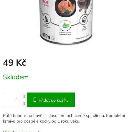
49 Kč
Měrná
Skladem
cena:
Přidat do košíku
Paté bohaté na hovězí s lososem ochucené spirulinou. Kompletní
krmivo pro dospělé kočky od 1 roku věku.