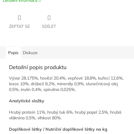
Detailní informace
ZEPTAT SE
SDÍLET
Popis
Diskuze
Detailní popis produktu
Vývar
28,175%
, hovězí 20,4%, vepřové 18,8%, kuřecí 12,6%,
losos 10%, drůbež 8,2%, minerály 0,9%, slunečnicový olej
0,5%, inulin 0,4%,
spirulina
0,025%.
Analytické
složky
Hrubý
protein 11%, hrubý tuk 6%, hrubý popel 2,5%, hrubá
vláknina 0,5%, vlhkost 80%.
Doplňkové látky / Nutriční doplňkové látky na kg