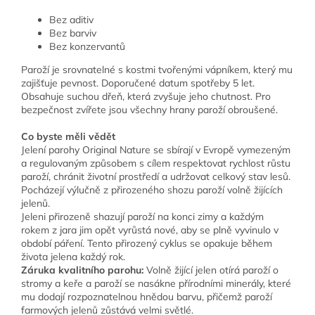
Bez aditiv
Bez barviv
Bez konzervantů
Paroží je srovnatelné s kostmi tvořenými vápníkem, který mu
zajišťuje pevnost. Doporučené datum spotřeby 5 let.
Obsahuje suchou dřeň, která zvyšuje jeho chutnost. Pro
bezpečnost zvířete jsou všechny hrany paroží obroušené.
Co byste měli vědět
Jelení parohy Original Nature se sbírají v Evropě vymezeným
a regulovaným způsobem s cílem respektovat rychlost růstu
paroží, chránit životní prostředí a udržovat celkový stav lesů.
Pocházejí výlučně z přirozeného shozu paroží volně žijících
jelenů.
Jeleni přirozeně shazují paroží na konci zimy a každým
rokem z jara jim opět vyrůstá nové, aby se plně vyvinulo v
období páření. Tento přirozený cyklus se opakuje během
života jelena každý rok.
Záruka kvalitního parohu:
Volně žijící jelen otírá paroží o
stromy a keře a paroží se nasákne přírodními minerály, které
mu dodají rozpoznatelnou hnědou barvu, přičemž paroží
farmových jelenů zůstává velmi světlé.