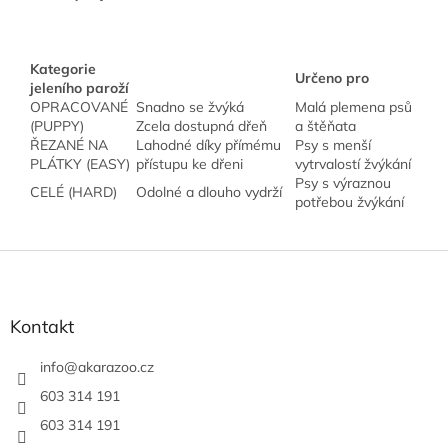
Kategorie
Určeno pro
jeleního paroží
OPRACOVANÉ
Snadno se žvýká
Malá plemena psů
(PUPPY)
Zcela dostupná dřeň
a štěňata
ŘEZANÉ NA
Lahodné díky přímému
Psy s menší
PLÁTKY (EASY)
přístupu ke dřeni
vytrvalostí žvýkání
Psy s výraznou
CELÉ (HARD)
Odolné a dlouho vydrží
potřebou žvýkání
Z
á
p
a
Kontakt
t
í
info
@
akarazoo.cz
603 314 191
603 314 191