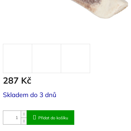
287 Kč
Měrná
Skladem do 3 dnů
cena:
Přidat do košíku