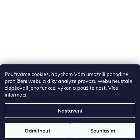
Náš FACEBOOK
AKČNÍ ZBOŽÍ
Používáme cookies, abychom Vám umožnili pohodlné
Tisíce výdejních míst po celé ČR
prohlížení webu a díky analýze provozu webu neustále
zlepšovali jeho funkce, výkon a použitelnost.
Více
informací
Vytvořil Shoptet
Nastavení
Copyright 2026
akarazoo.cz
. Všechna práva vyhrazena.
Upravit
Odmítnout
Souhlasím
nastavení cookies