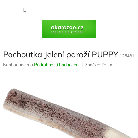
Přejít
na
NÁKU
obsah
KOŠÍK
Pochoutka Jelení paroží PUPPY
125481
Průměrné
Neohodnoceno
Podrobnosti hodnocení
Značka:
Zolux
hodnocení
produktu
je
0,0
z
5
hvězdiček.