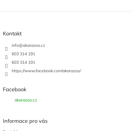
Z
á
p
a
Kontakt
t
í
info
@
akarazoo.cz
603 314 191
603 314 191
https://www.facebook.com/akarazoo/
Facebook
akarazoo.cz
Informace pro vás