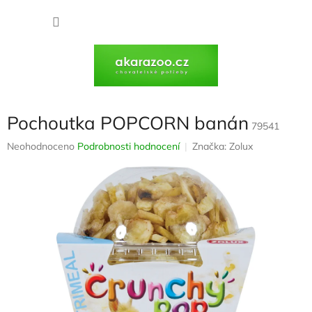
Přejít
na
NÁKU
obsah
KOŠÍK
Pochoutka POPCORN banán
79541
Průměrné
Neohodnoceno
Podrobnosti hodnocení
Značka:
Zolux
hodnocení
produktu
je
0,0
z
5
hvězdiček.