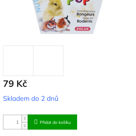
79 Kč
Měrná
Skladem do 2 dnů
cena:
Přidat do košíku