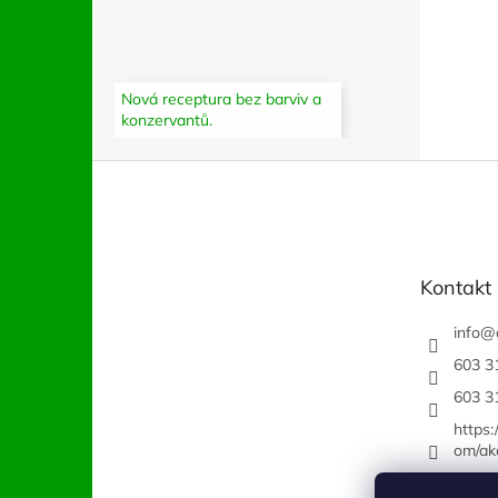
Nová receptura bez barviv a
konzervantů.
Z
á
p
a
t
Kontakt
í
info
@
603 3
603 3
https
om/ak