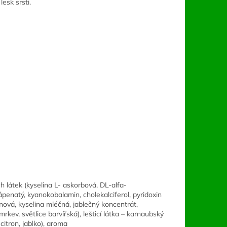
esk srsti.
h látek (kyselina L- askorbová, DL-alfa-
ápenatý, kyanokobalamin, cholekalciferol, pyridoxin
tronová, kyselina mléčná, jablečný koncentrát,
rkev, světlice barvířská), lešticí látka – karnaubský
citron, jablko), aroma