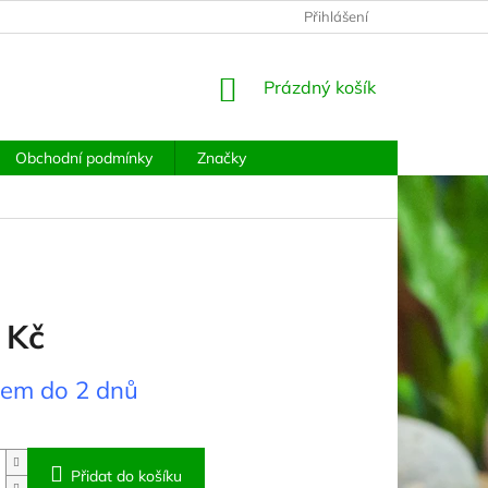
PODMÍNKY OCHRANY OSOBNÍCH ÚDAJŮ
Přihlášení
MOJE OBJEDNÁVKA
NÁKUPNÍ
Prázdný košík
KOŠÍK
Obchodní podmínky
Značky
 Kč
dem do 2 dnů
Přidat do košíku