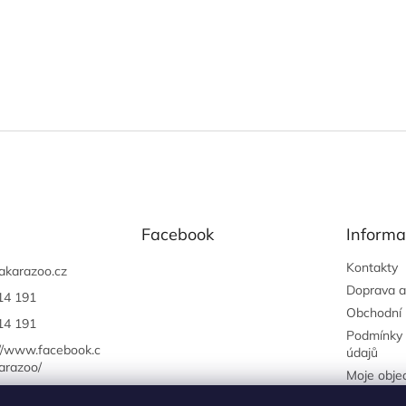
Facebook
Informa
Kontakty
akarazoo.cz
Doprava a
14 191
Obchodní
14 191
Podmínky 
://www.facebook.c
údajů
arazoo/
Moje obje