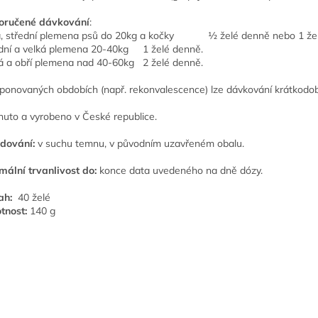
oručené dávkování
:
, střední plemena psů do 20kg a kočky ½ želé denně nebo 1 žel
dní a velká plemena 20-40kg 1 želé denně.
á a obří plemena nad 40-60kg 2 želé denně.
ponovaných obdobích (např. rekonvalescence) lze dávkování krátkodob
nuto a vyrobeno v České republice.
dování:
v suchu temnu, v původním uzavřeném obalu.
mální trvanlivost do:
konce data uvedeného na dně dózy.
ah:
40 želé
tnost:
140 g