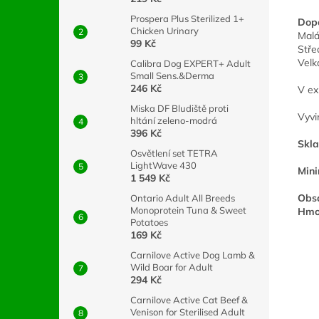
Prospera Plus Sterilized 1+
Dop
Chicken Urinary
Malá
99 Kč
Stře
Velk
Calibra Dog EXPERT+ Adult
Small Sens.&Derma
246 Kč
V ex
Miska DF Bludiště proti
Vyvi
hltání zeleno-modrá
396 Kč
Skla
Osvětlení set TETRA
LightWave 430
Mini
1 549 Kč
Obs
Ontario Adult All Breeds
Monoprotein Tuna & Sweet
Hmo
Potatoes
169 Kč
Carnilove Active Dog Lamb &
Wild Boar for Adult
294 Kč
Carnilove Active Cat Beef &
Venison for Sterilised Adult