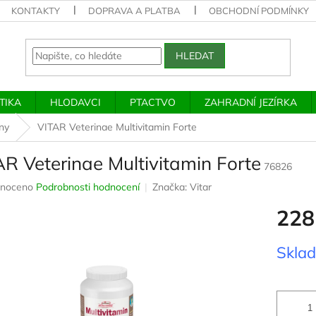
KONTAKTY
DOPRAVA A PLATBA
OBCHODNÍ PODMÍNKY
HLEDAT
TIKA
HLODAVCI
PTACTVO
ZAHRADNÍ JEZÍRKA
íny
VITAR Veterinae Multivitamin Forte
R Veterinae Multivitamin Forte
76826
né
noceno
Podrobnosti hodnocení
Značka:
Vitar
ení
228
u
Měrná
Skla
cena:
ek.