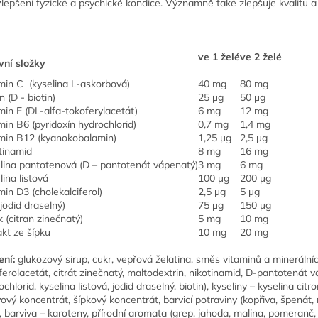
zlepšení fyzické a psychické kondice. Významně také zlepšuje kvalitu a l
ve 1 želé
ve 2 želé
vní složky
min C (kyselina L-askorbová)
40 mg
80 mg
n (D - biotin)
25 µg
50 µg
min E (DL-alfa-tokoferylacetát)
6 mg
12 mg
min B6 (pyridoxín hydrochlorid)
0,7 mg
1,4 mg
min B12 (kyanokobalamin)
1,25 µg
2,5 µg
tinamid
8 mg
16 mg
lina pantotenová (D – pantotenát vápenatý)
3 mg
6 mg
lina listová
100 µg
200 µg
min D3 (cholekalciferol)
2,5 µg
5 µg
(jodid draselný)
75 µg
150 µg
k (citran zinečnatý)
5 mg
10 mg
akt ze šípku
10 mg
20 mg
ení:
glukozový sirup, cukr, vepřová želatina, směs vitaminů a minerálníc
ferolacetát, citrát zinečnatý, maltodextrin, nikotinamid, D-pantotenát v
chlorid, kyselina listová, jodid draselný, biotin), kyseliny – kyselina ci
ový koncentrát, šípkový koncentrát, barvicí potraviny (kopřiva, špenát, m
, barviva – karoteny, přírodní aromata (grep, jahoda, malina, pomeranč, 