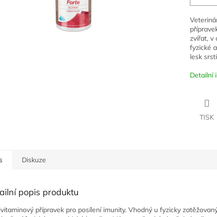
Veteriná
příprave
zvířat, v
fyzické 
lesk srsti
Detailní
TISK
s
Diskuze
ailní popis produktu
ivitaminový přípravek pro posílení imunity. Vhodný u fyzicky zatěžovaný