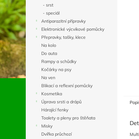
n
- srst
e
- speciál
l
Antiparazitní přípravky
Elektronické výcvikové pomůcky
Přepravky, tašky, klece
Na kolo
Do auta
Rampy a schůdky
Kočárky na psy
Na ven
Blikací a reflexní pomůcky
Kosmetika
Úprava srsti a drápů
Popi
Hárající fenky
Toalety a pleny pro štěňata
Det
Misky
Dvířka průchozí
Mult