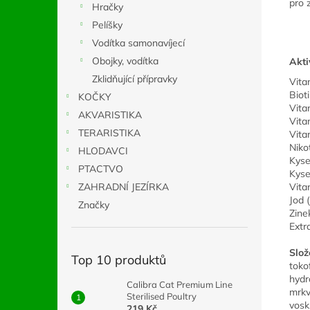
pro 
Hračky
Pelíšky
Vodítka samonavíjecí
Obojky, vodítka
Akti
Zklidňující přípravky
Vita
Bioti
KOČKY
Vita
AKVARISTIKA
Vita
TERARISTIKA
Vita
Niko
HLODAVCI
Kyse
PTACTVO
Kyse
ZAHRADNÍ JEZÍRKA
Vita
Jod 
Značky
Zine
Extr
Slož
Top 10 produktů
toko
hydro
Calibra Cat Premium Line
mrkv
Sterilised Poultry
vosk
219 Kč