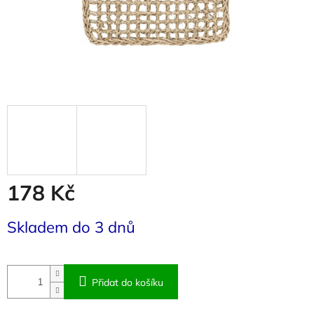
178 Kč
Měrná
Skladem do 3 dnů
cena:
Přidat do košíku