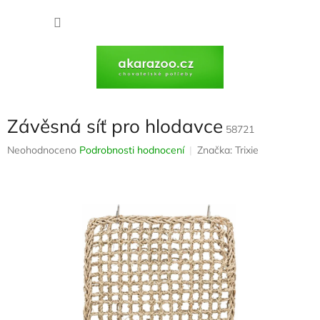
Přejít
na
NÁKU
obsah
KOŠÍK
Závěsná síť pro hlodavce
58721
Průměrné
Neohodnoceno
Podrobnosti hodnocení
Značka:
Trixie
hodnocení
produktu
je
0,0
z
5
hvězdiček.